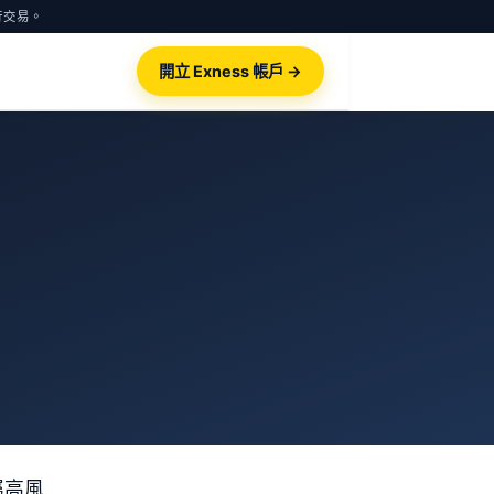
行交易。
開立 Exness 帳戶 →
屬高風