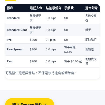
帳戶
最低入金
點差最低自
手續費
適合對象
無最低要
多數交易
Standard
0.3 pips
$0
求
者
無最低要
Standard Cent
0.3 pips
$0
新手
求
Pro
$200
0.1 pips
$0
即時執行
每手單邊
Raw Spread
$200
0.0 pips
低點差
$3.50
剝頭皮交
Zero
$200
0.0 pips
每手 $0.05 起
易
可能發生延遲與滑點。不保證執行速度或精確度。
開立 Exness 帳戶 →