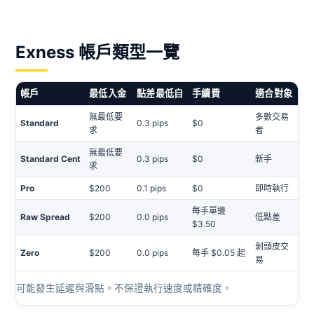
Exness 帳戶類型一覽
帳戶
最低入金
點差最低自
手續費
適合對象
無最低要
多數交易
Standard
0.3 pips
$0
求
者
無最低要
Standard Cent
0.3 pips
$0
新手
求
Pro
$200
0.1 pips
$0
即時執行
每手單邊
Raw Spread
$200
0.0 pips
低點差
$3.50
剝頭皮交
Zero
$200
0.0 pips
每手 $0.05 起
易
可能發生延遲與滑點。不保證執行速度或精確度。