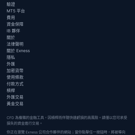
驗證
MT5 平台
費用
資金保障
IB 夥伴
關於
法律聲明
關於 Exness
隱私
外匯
加密貨幣
使用條款
付款方式
槓桿
外匯交易
黃金交易
CFD 為複雜的金融工具，因槓桿而伴隨快速虧損的高風險。請僅以您可承受
損失的資金進行交易。
你正在瀏覽 Exness 公司合作夥伴的網站；當你點擊任一按鈕時，將被導向