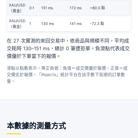
XAU/USD
0.1
151 ms
172 ms
+80.0 點
1 / 1
（黃金）
XAU/USD
1
130 ms
141 ms
-72.3 點
2 / 1
（黃金）
在 27 次實測的來回交易中，依商品與規模不同，平均成
交耗時 130–151 ms，總計 0 筆遭拒單。負滑點代表成交
價優於下單當下的報價。
滑點以點數表示，帶正負號：負值＝成交價優於報價，正值＝成
交價劣於報價。「Rejects」統計平台在該手數下拒絕的訂單數
量。
本數據的測量方式