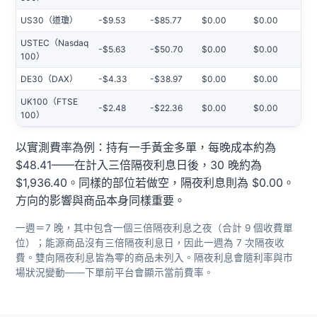
US30（道瓊）
-$9.53
-$85.77
$0.00
$0.00
USTEC（Nasdaq
-$5.63
-$50.70
$0.00
$0.00
100）
DE30（DAX）
-$4.33
-$38.97
$0.00
$0.00
UK100（FTSE
-$2.48
-$22.36
$0.00
$0.00
100）
以實測費率為例：持有一手黃金多單，每晚成本約為
$48.41——在計入三倍隔夜利息日後，30 晚約為
$1,936.40。同樣的部位若做空，隔夜利息則為 $0.00。
方向的影響與商品本身同樣重要。
一週＝7 晚，其中包含一個三倍隔夜利息之夜（合計 9 個收費單
位）；能源商品沒有三倍隔夜利息日，因此一週為 7 次隔夜收
費。雙向隔夜利息皆為零的商品未列入。隔夜利息會隨利率與市
場狀況變動——下單前平台會顯示當前費率。