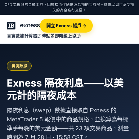
CFD 為複雜的金融工具，因槓桿而伴隨快速虧損的高風險。請僅以您可承受損
失的資金進行交易。
開立 Exness 帳戶 →
真實數據計算器
即時點差
即時線上協助
實測數據
Exness 隔夜利息——以美
元計的隔夜成本
隔夜利息（swap）數據直接取自 Exness 的
MetaTrader 5 報價中的商品規格，並換算為每標
準手每晚的美元金額——共 23 項交易商品，測量
時間為 7 月 28 日 · 15:58 CST。