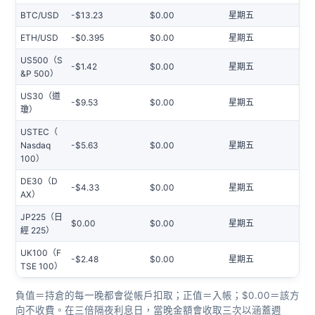
BTC/USD
-$13.23
$0.00
星期五
ETH/USD
-$0.395
$0.00
星期五
US500（S
-$1.42
$0.00
星期五
&P 500）
US30（道
-$9.53
$0.00
星期五
瓊）
USTEC（
Nasdaq
-$5.63
$0.00
星期五
100）
DE30（D
-$4.33
$0.00
星期五
AX）
JP225（日
$0.00
$0.00
星期五
經 225）
UK100（F
-$2.48
$0.00
星期五
TSE 100）
負值＝持倉的每一晚都會從帳戶扣取；正值＝入帳；$0.00＝該方
向不收費。在三倍隔夜利息日，當晚金額會收取三次以涵蓋週