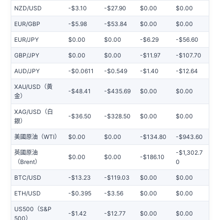
NZD/USD
-$3.10
-$27.90
$0.00
$0.00
EUR/GBP
-$5.98
-$53.84
$0.00
$0.00
EUR/JPY
$0.00
$0.00
-$6.29
-$56.60
GBP/JPY
$0.00
$0.00
-$11.97
-$107.70
AUD/JPY
-$0.0611
-$0.549
-$1.40
-$12.64
XAU/USD（黃
-$48.41
-$435.69
$0.00
$0.00
金）
XAG/USD（白
-$36.50
-$328.50
$0.00
$0.00
銀）
美國原油（WTI）
$0.00
$0.00
-$134.80
-$943.60
英國原油
-$1,302.7
$0.00
$0.00
-$186.10
（Brent）
0
BTC/USD
-$13.23
-$119.03
$0.00
$0.00
ETH/USD
-$0.395
-$3.56
$0.00
$0.00
US500（S&P
-$1.42
-$12.77
$0.00
$0.00
500）