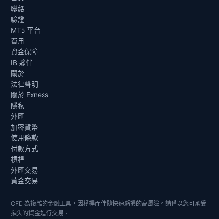
聯絡
驗證
MT5 平台
費用
資金保障
IB 夥伴
關於
法律聲明
關於 Exness
隱私
外匯
加密貨幣
使用條款
付款方式
槓桿
外匯交易
黃金交易
CFD 為複雜的金融工具，因槓桿而伴隨快速虧損的高風險。請僅以您可承受
損失的資金進行交易。