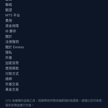
聯絡
驗證
MT5 平台
費用
資金保障
IB 夥伴
關於
法律聲明
關於 Exness
隱私
外匯
加密貨幣
使用條款
付款方式
槓桿
外匯交易
黃金交易
CFD 為複雜的金融工具，因槓桿而伴隨快速虧損的高風險。請僅以您可承受
損失的資金進行交易。