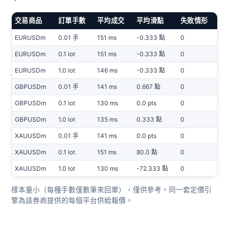
交易商品
訂單手數
平均成交
平均滑點
失敗情形
EURUSDm
0.01 手
151 ms
-0.333 點
0
EURUSDm
0.1 lot
151 ms
-0.333 點
0
EURUSDm
1.0 lot
146 ms
-0.333 點
0
GBPUSDm
0.01 手
141 ms
0.667 點
0
GBPUSDm
0.1 lot
130 ms
0.0 pts
0
GBPUSDm
1.0 lot
135 ms
0.333 點
0
XAUUSDm
0.01 手
141 ms
0.0 pts
0
XAUUSDm
0.1 lot
151 ms
80.0 點
0
XAUUSDm
1.0 lot
130 ms
-72.333 點
0
樣本量小（每種手數僅數筆來回單），僅供參考。同一套定價引
擎為該券商提供的每個平台供給報價。