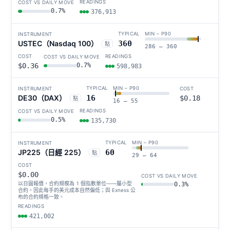
0.7%
376,913
USTEC（Nasdaq 100）
360
點
286 – 360
$0.36
0.7%
598,983
DE30（DAX）
16
$0.18
點
16 – 55
0.5%
135,730
JP225（日經 225）
60
點
29 – 64
$0.00
以日圓報價，合約規模為 1 個指數單位——屬小型
0.3%
合約，因此每手的美元成本自然偏低；與 Exness 公
布的合約規格一致。
421,002