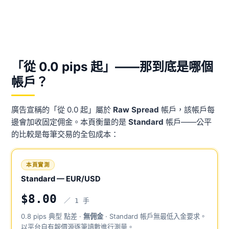
「從 0.0 pips 起」——那到底是哪個
帳戶？
廣告宣稱的「從 0.0 起」屬於
Raw Spread
帳戶，該帳戶每
邊會加收固定佣金。本頁衡量的是
Standard
帳戶——公平
的比較是每筆交易的全包成本：
本頁實測
Standard — EUR/USD
$8.00
／ 1 手
0.8 pips 典型 點差 ·
無佣金
· Standard 帳戶無最低入金要求。
以平台自有報價源逐筆讀數進行測量。