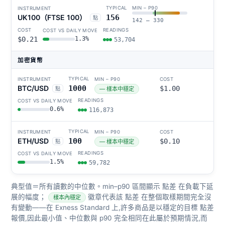
UK100（FTSE 100）
156
點
142 – 330
$0.21
1.3%
53,704
加密貨幣
BTC/USD
1000
$1.00
點
— 樣本中穩定
0.6%
116,873
ETH/USD
100
$0.10
點
— 樣本中穩定
1.5%
59,782
典型值＝所有讀數的中位數。min–p90 區間顯示 點差 在負載下延
展的幅度；
徽章代表該 點差 在整個取樣期間完全沒
樣本內穩定
有變動——在 Exness Standard 上,許多商品是以穩定的目標 點差
報價,因此最小值、中位數與 p90 完全相同在此屬於預期情況,而