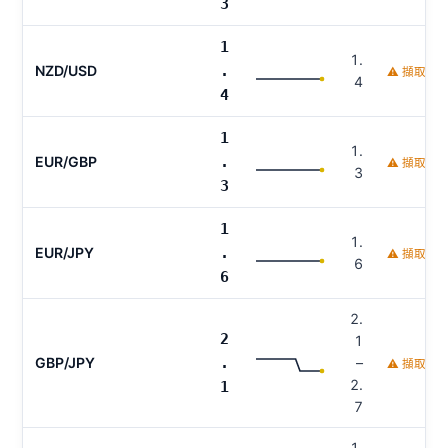
3
1
1.
NZD/USD
.
⚠ 擷取時
4
4
1
1.
EUR/GBP
.
⚠ 擷取時
3
3
1
1.
EUR/JPY
.
⚠ 擷取時
6
6
2.
2
1
GBP/JPY
.
–
⚠ 擷取時
2.
1
7
1.