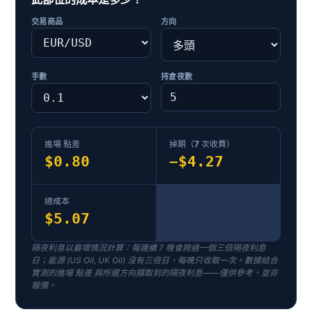
交易商品
方向
手數
持倉夜數
進場 點差
掉期（
7
次收費）
$0.80
−$4.27
總成本
$5.07
隔夜利息以最壞情況計算：每連續 7 晚會跨過一個三倍隔夜利息
日；能源 (US Oil, UK Oil) 沒有三倍日，每晚只收取一次。數據結合
實測的進場 點差 與所選方向擷取到的隔夜利息——僅供參考，並非
報價。