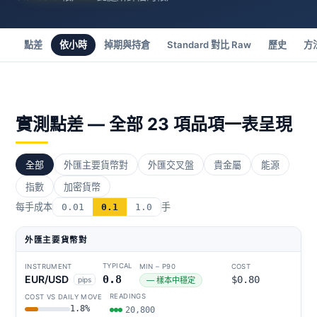
點差
依小時
掉期與持倉
Standard 對比 Raw
歷史
方
實測點差 — 全部 23 項品項一表呈現
全部
外匯主要貨幣對
外匯交叉盤
貴金屬
能源
指數
加密貨幣
每手成本
手
0.01
0.1
1.0
外匯主要貨幣對
EUR/USD
0.8
$0.80
pips
— 樣本中穩定
1.8%
20,800