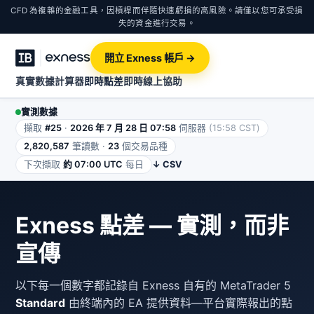
CFD 為複雜的金融工具，因槓桿而伴隨快速虧損的高風險。請僅以您可承受損
失的資金進行交易。
開立 Exness 帳戶 →
真實數據計算器
即時點差
即時線上協助
實測數據
擷取
#25
·
2026 年 7 月 28 日 07:58
伺服器
(15:58 CST)
2,820,587
筆讀數 ·
23
個交易品種
下次擷取
約 07:00 UTC
每日
↓ CSV
Exness 點差 — 實測，而非
宣傳
以下每一個數字都記錄自 Exness 自有的 MetaTrader 5
Standard
由終端內的 EA 提供資料—平台實際報出的點