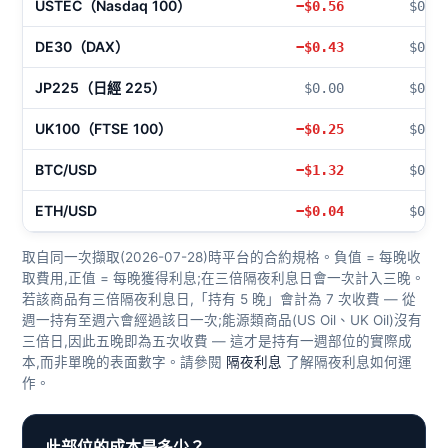
USTEC（Nasdaq 100）
−$0.56
$0.0
DE30（DAX）
−$0.43
$0.0
JP225（日經 225）
$0.00
$0.0
UK100（FTSE 100）
−$0.25
$0.0
BTC/USD
−$1.32
$0.0
ETH/USD
−$0.04
$0.0
取自同一次擷取(2026-07-28)時平台的合約規格。負值 = 每晚收
取費用,正值 = 每晚獲得利息;在三倍隔夜利息日會一次計入三晚。
若該商品有三倍隔夜利息日,「持有 5 晚」會計為 7 次收費 — 從
週一持有至週六會經過該日一次;能源類商品(US Oil、UK Oil)沒有
三倍日,因此五晚即為五次收費 — 這才是持有一週部位的實際成
本,而非單晚的表面數字。請參閱
隔夜利息
了解隔夜利息如何運
作。
此部位的成本是多少？