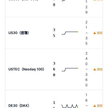
1
8
2
9
2
1
3
US30（道瓊）
–
⚠ 擷取時
5
3
5
2
4
3
0
USTEC（Nasdaq 100）
6
–
⚠ 擷取時
3
0
6
0
1
6
1
DE30（DAX）
–
⚠ 擷取時