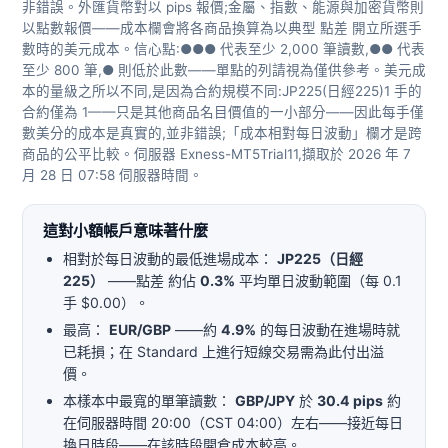
非錯誤。外匯貨幣對以 pips 報價;金屬、指數、能源與加密貨幣則
以點數報價——成本欄會將各商品換算為以典型 點差 開立所選手
數時的美元成本。信心點:●●● 代表至少 2,000 筆讀數,●● 代表
至少 800 筆,● 則低於此數——單點的列請視為僅供參考。美元成
本的量級之所以不同,是因為合約規模不同:JP225(日經225)1 手的
合約僅為 1——只是其他商品名目價值的一小部分——因此每手僅
數美分的成本是真實的,並非錯誤;「成本相對每日波動」欄才是跨
商品的公平比較。伺服器 Exness-MT5Trial11,擷取於 2026 年 7
月 28 日 07:58 伺服器時間。
這對小額帳戶意味著什麼
相對於每日波動的最低進場成本：
JP225（日經
225）
——點差 約佔
0.3%
平均單日波動範圍（每 0.1
手 $0.00）。
最高：
EUR/GBP
——約
4.9%
的每日波動在進場時就
已耗損；在 Standard 上進行短線交易需為此付出溢
價。
本樣本中最寬的單筆讀數：
GBP/JPY
於
30.4 pips
約
在伺服器時間 20:00（CST 04:00）左右——接近每日
換日時段——在該時段開倉成本較高。