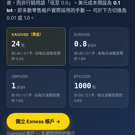
差，而非行銷用語「低至 0.0」。美元成本預設為
0.1
lot
，即多數零售帳戶實際採用的手數 — 可於下方切換為
0.01 或 1.0。
XAU/USD（黃金）
EUR/USD
24
0.8
點
pips
$2.40 / 0.1 手 · 佔每日波動區間
$0.80 / 0.1 手 · 為每日波動區間
的 0.4%
的 1.8%
GBP/USD
BTC/USD
1
1000
pips
點
$1.00 / 0.1 手 · 佔每日波動區間
$1.00 / 0.1 手 · 每日波動區間的
的 1.4%
0.6%
開立 Exness 帳戶 →
Standard 帳戶 — 此處所評估的帳戶