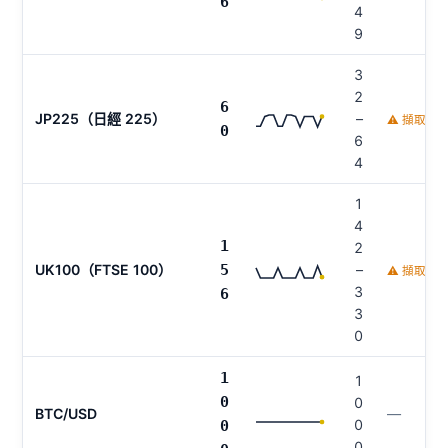
6
4
9
3
2
6
JP225（日經 225）
–
⚠ 擷取時
0
6
4
1
4
1
2
UK100（FTSE 100）
5
–
⚠ 擷取時
3
6
3
0
1
1
0
0
BTC/USD
—
0
0
0