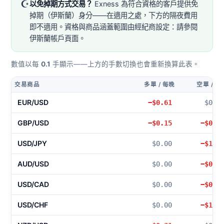
☪️
以免掉期方式交易？
Exness 為符合資格的客戶提供免
掉期（伊斯蘭）身分——在適用之處，下方的隔夜費用
即不適用。資格與商品涵蓋範圍由經紀商設定：請參閱
伊斯蘭帳戶頁面。
數值以每
0.1
手顯示——上方的手數切換也會重新換算此表。
交易商品
多單 / 每晚
空單 / 每
EUR/USD
−$0.61
$0.0
GBP/USD
−$0.15
−$0.1
USD/JPY
$0.00
−$1.0
AUD/USD
$0.00
−$0.2
USD/CAD
$0.00
−$0.5
USD/CHF
$0.00
−$1.2