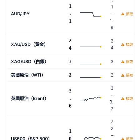
1
1
AUD/JPY
.
–
⚠ 擷取時
1.
1
9
2
2
XAU/USD（黃金）
⚠ 擷取時
4
4
XAG/USD（白銀）
3
3
⚠ 擷取時
美國原油（WTI）
2
2
⚠ 擷取時
3
3
–
英國原油（Brent）
.
⚠ 擷取時
3.
6
7
7
2
1
–
US500（S&P 500）
0
⚠ 擷取時