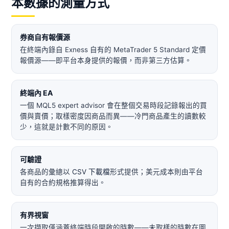
本數據的測量方式
券商自有報價源
在終端內錄自 Exness 自有的 MetaTrader 5 Standard 定價
報價源——即平台本身提供的報價，而非第三方估算。
終端內 EA
一個 MQL5 expert advisor 會在整個交易時段記錄報出的買
價與賣價；取樣密度因商品而異——冷門商品產生的讀數較
少，這就是計數不同的原因。
可驗證
各商品的彙總以
CSV 下載檔
形式提供；美元成本則由平台
自有的合約規格推算得出。
有界視窗
一次擷取僅涵蓋終端時段開啟的時數——未取樣的時數在圖