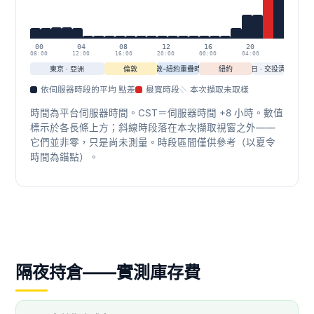
00
04
08
12
16
20
08:00
12:00
16:00
20:00
00:00
04:00
東京 · 亞洲
倫敦
倫敦–紐約重疊時段
紐約
換日 · 交投清淡
依伺服器時段的平均 點差
最寬時段
本次擷取未取樣
時間為平台伺服器時間。CST＝伺服器時間 +8 小時。數值
標示於各長條上方；斜線時段落在本次擷取視窗之外——
它們並非零，只是尚未測量。時段區間僅供參考（以夏令
時間為錨點）。
隔夜持倉——實測庫存費